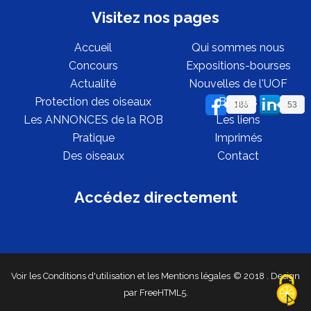
Visitez nos pages
Accueil
Qui sommes nous
Concours
Expositions-bourses
Actualité
Nouvelles de l'UOF
Protection des oiseaux
Bagues
186
53
Les ANNONCES de la ROB
Les liens
Pratique
Imprimés
Des oiseaux
Contact
Accédez directement
Voir les Conditions d'utilisation
et les Mentions légales
© 2018
. Design
par
FreeHTML5
.