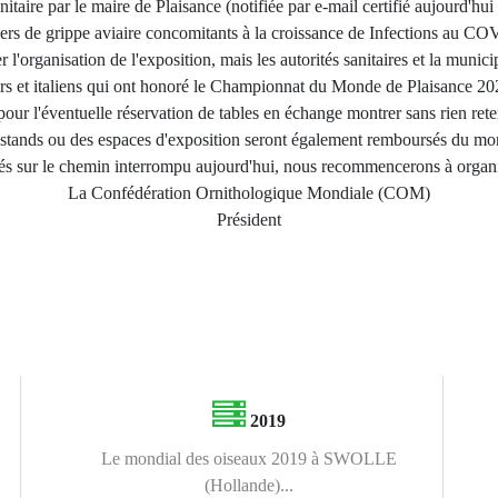
nitaire par le maire de Plaisance (notifiée par e-mail certifié aujourd'hu
ers de grippe aviaire concomitants à la croissance de Infections au C
r l'organisation de l'exposition, mais les autorités sanitaires et la muni
s et italiens qui ont honoré le Championnat du Monde de Plaisance 2022
 pour l'éventuelle réservation de tables en échange montrer sans rien ret
tands ou des espaces d'exposition seront également remboursés du mont
s sur le chemin interrompu aujourd'hui, nous recommencerons à orga
La Confédération Ornithologique Mondiale (COM)
Président
2019
Le mondial des oiseaux 2019 à SWOLLE
(Hollande)...